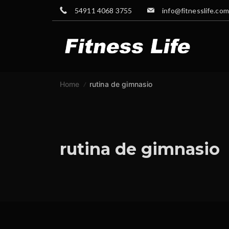
Skip
54911 4068 3755
info@fitnesslife.com
to
content
GYM
Home
rutina de gimnasio
rutina de gimnasio