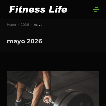
Skip
to
GYM
content
Home
2026
mayo
mayo 2026