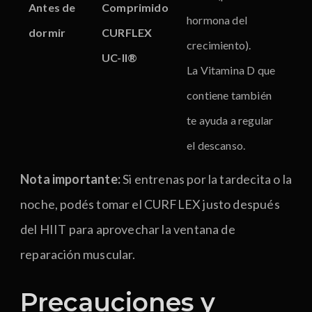
Antes de
Comprimido
hormona del
dormir
CURFLEX
crecimiento).
UC-II®
La Vitamina D que
contiene también
te ayuda a regular
el descanso.
Nota importante:
Si entrenas por la tardecita o la
noche, podés tomar el CURFLEX justo después
del HIIT para aprovechar la ventana de
reparación muscular.
Precauciones y