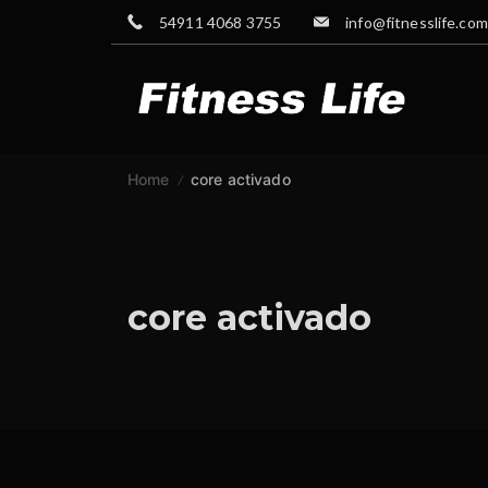
Skip
54911 4068 3755
info@fitnesslife.com
to
content
GYM
Home
core activado
core activado