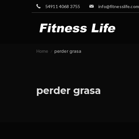
Skip
54911 4068 3755
info@fitnesslife.com
to
content
GYM
Home
perder grasa
perder grasa