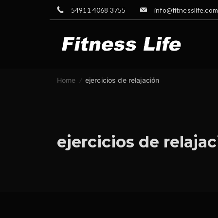
Skip
54911 4068 3755
info@fitnesslife.com
to
content
GYM
Home
ejercicios de relajación
ejercicios de relaja